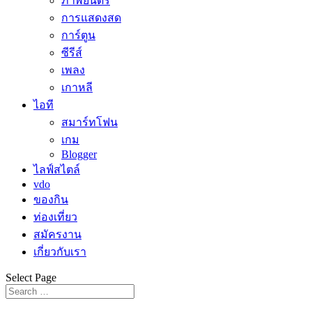
ภาพยนตร์
การแสดงสด
การ์ตูน
ซีรีส์
เพลง
เกาหลี
ไอที
สมาร์ทโฟน
เกม
Blogger
ไลฟ์สไตล์
vdo
ของกิน
ท่องเที่ยว
สมัครงาน
เกี่ยวกับเรา
Select Page