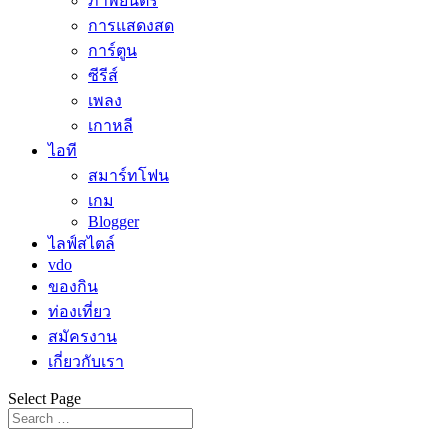
ภาพยนตร์
การแสดงสด
การ์ตูน
ซีรีส์
เพลง
เกาหลี
ไอที
สมาร์ทโฟน
เกม
Blogger
ไลฟ์สไตล์
vdo
ของกิน
ท่องเที่ยว
สมัครงาน
เกี่ยวกับเรา
Select Page