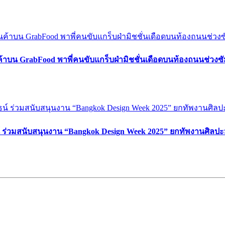
ค้าบน GrabFood พาพี่คนขับแกร็บฝ่ามิชชั่นเดือดบนท้องถนนช่วง
์ ร่วมสนับสนุนงาน “Bangkok Design Week 2025” ยกทัพงานศิลปะ