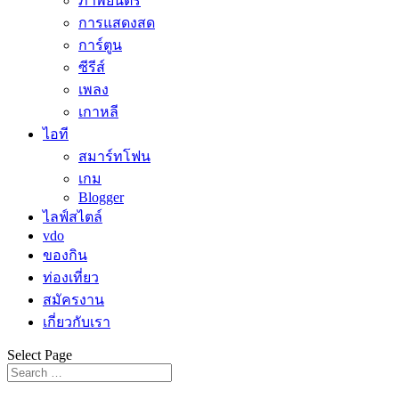
ภาพยนตร์
การแสดงสด
การ์ตูน
ซีรีส์
เพลง
เกาหลี
ไอที
สมาร์ทโฟน
เกม
Blogger
ไลฟ์สไตล์
vdo
ของกิน
ท่องเที่ยว
สมัครงาน
เกี่ยวกับเรา
Select Page