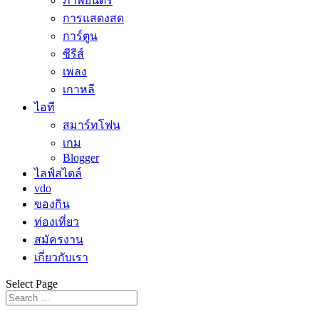
ภาพยนตร์
การแสดงสด
การ์ตูน
ซีรีส์
เพลง
เกาหลี
ไอที
สมาร์ทโฟน
เกม
Blogger
ไลฟ์สไตล์
vdo
ของกิน
ท่องเที่ยว
สมัครงาน
เกี่ยวกับเรา
Select Page