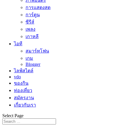
ภาพยนตร์
การแสดงสด
การ์ตูน
ซีรีส์
เพลง
เกาหลี
ไอที
สมาร์ทโฟน
เกม
Blogger
ไลฟ์สไตล์
vdo
ของกิน
ท่องเที่ยว
สมัครงาน
เกี่ยวกับเรา
Select Page