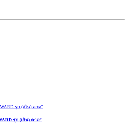
ARD รุก (เกิน) คาด”