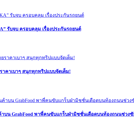
” รับจบ ครอบคลุม เรื่องประกันรถยนต์
ยราคาเบาๆ สนุกทุกทริปแบบจัดเต็ม!
ค้าบน GrabFood พาพี่คนขับแกร็บฝ่ามิชชั่นเดือดบนท้องถนนช่วง