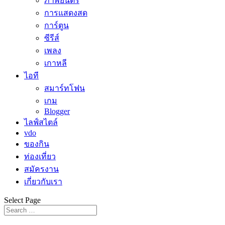
ภาพยนตร์
การแสดงสด
การ์ตูน
ซีรีส์
เพลง
เกาหลี
ไอที
สมาร์ทโฟน
เกม
Blogger
ไลฟ์สไตล์
vdo
ของกิน
ท่องเที่ยว
สมัครงาน
เกี่ยวกับเรา
Select Page