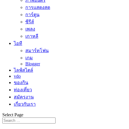
ภาพยนตร์
การแสดงสด
การ์ตูน
ซีรีส์
เพลง
เกาหลี
ไอที
สมาร์ทโฟน
เกม
Blogger
ไลฟ์สไตล์
vdo
ของกิน
ท่องเที่ยว
สมัครงาน
เกี่ยวกับเรา
Select Page