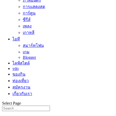
ภาพยนตร์
การแสดงสด
การ์ตูน
ซีรีส์
เพลง
เกาหลี
ไอที
สมาร์ทโฟน
เกม
Blogger
ไลฟ์สไตล์
vdo
ของกิน
ท่องเที่ยว
สมัครงาน
เกี่ยวกับเรา
Select Page