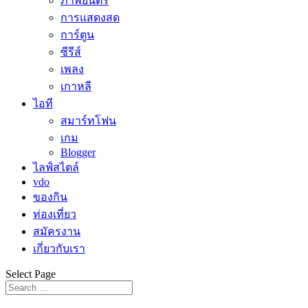
ภาพยนตร์
การแสดงสด
การ์ตูน
ซีรีส์
เพลง
เกาหลี
ไอที
สมาร์ทโฟน
เกม
Blogger
ไลฟ์สไตล์
vdo
ของกิน
ท่องเที่ยว
สมัครงาน
เกี่ยวกับเรา
Select Page