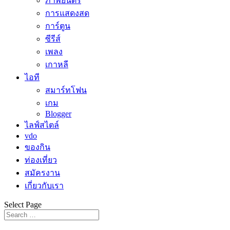
ภาพยนตร์
การแสดงสด
การ์ตูน
ซีรีส์
เพลง
เกาหลี
ไอที
สมาร์ทโฟน
เกม
Blogger
ไลฟ์สไตล์
vdo
ของกิน
ท่องเที่ยว
สมัครงาน
เกี่ยวกับเรา
Select Page