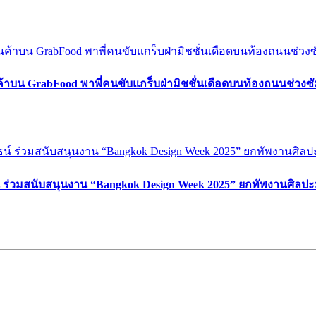
ค้าบน GrabFood พาพี่คนขับแกร็บฝ่ามิชชั่นเดือดบนท้องถนนช่วง
์ ร่วมสนับสนุนงาน “Bangkok Design Week 2025” ยกทัพงานศิลปะ