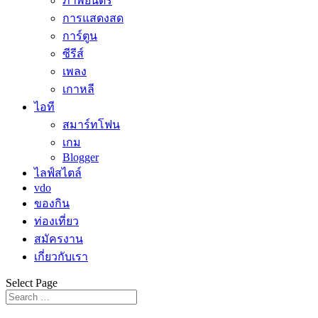
ภาพยนตร์
การแสดงสด
การ์ตูน
ซีรีส์
เพลง
เกาหลี
ไอที
สมาร์ทโฟน
เกม
Blogger
ไลฟ์สไตล์
vdo
ของกิน
ท่องเที่ยว
สมัครงาน
เกี่ยวกับเรา
Select Page