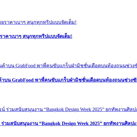
ยราคาเบาๆ สนุกทุกทริปแบบจัดเต็ม!
ค้าบน GrabFood พาพี่คนขับแกร็บฝ่ามิชชั่นเดือดบนท้องถนนช่วง
์ ร่วมสนับสนุนงาน “Bangkok Design Week 2025” ยกทัพงานศิลปะ