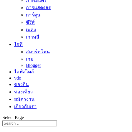
ภาพยนตร์
การแสดงสด
การ์ตูน
ซีรีส์
เพลง
เกาหลี
ไอที
สมาร์ทโฟน
เกม
Blogger
ไลฟ์สไตล์
vdo
ของกิน
ท่องเที่ยว
สมัครงาน
เกี่ยวกับเรา
Select Page