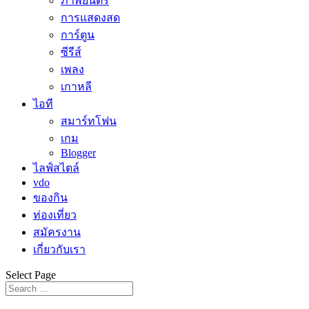
ภาพยนตร์
การแสดงสด
การ์ตูน
ซีรีส์
เพลง
เกาหลี
ไอที
สมาร์ทโฟน
เกม
Blogger
ไลฟ์สไตล์
vdo
ของกิน
ท่องเที่ยว
สมัครงาน
เกี่ยวกับเรา
Select Page