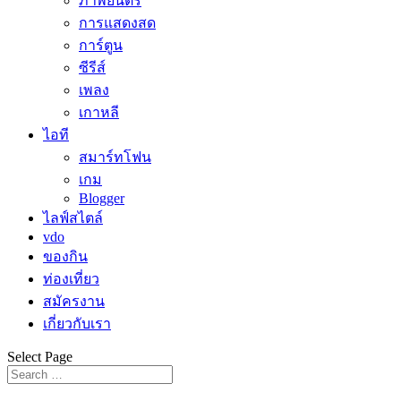
ภาพยนตร์
การแสดงสด
การ์ตูน
ซีรีส์
เพลง
เกาหลี
ไอที
สมาร์ทโฟน
เกม
Blogger
ไลฟ์สไตล์
vdo
ของกิน
ท่องเที่ยว
สมัครงาน
เกี่ยวกับเรา
Select Page