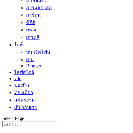
ภาพยนตร์
การแสดงสด
การ์ตูน
ซีรีส์
เพลง
เกาหลี
ไอที
สมาร์ทโฟน
เกม
Blogger
ไลฟ์สไตล์
vdo
ของกิน
ท่องเที่ยว
สมัครงาน
เกี่ยวกับเรา
Select Page