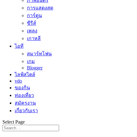
ภาพยนตร์
การแสดงสด
การ์ตูน
ซีรีส์
เพลง
เกาหลี
ไอที
สมาร์ทโฟน
เกม
Blogger
ไลฟ์สไตล์
vdo
ของกิน
ท่องเที่ยว
สมัครงาน
เกี่ยวกับเรา
Select Page