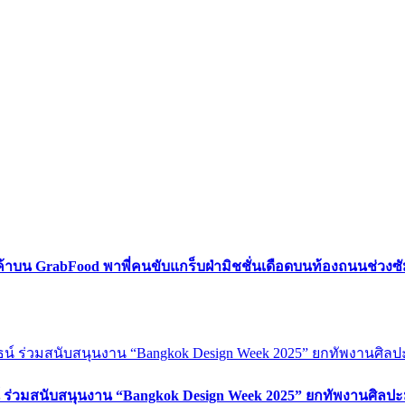
ค้าบน GrabFood พาพี่คนขับแกร็บฝ่ามิชชั่นเดือดบนท้องถนนช่วง
์ ร่วมสนับสนุนงาน “Bangkok Design Week 2025” ยกทัพงานศิลปะ