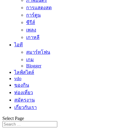
ภาพยนตร์
การแสดงสด
การ์ตูน
ซีรีส์
เพลง
เกาหลี
ไอที
สมาร์ทโฟน
เกม
Blogger
ไลฟ์สไตล์
vdo
ของกิน
ท่องเที่ยว
สมัครงาน
เกี่ยวกับเรา
Select Page