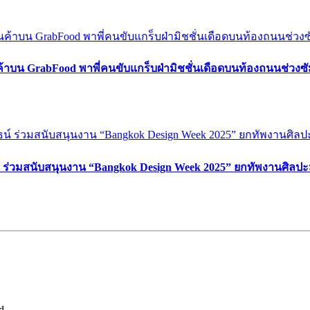
ค้าบน GrabFood พาพี่คนขับแกร็บฝ่ามิชชั่นเดือดบนท้องถนนช่วง
์ ร่วมสนับสนุนงาน “Bangkok Design Week 2025” ยกทัพงานศิลปะ
d.