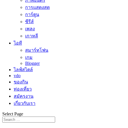
ภาพยนตร์
การแสดงสด
การ์ตูน
ซีรีส์
เพลง
เกาหลี
ไอที
สมาร์ทโฟน
เกม
Blogger
ไลฟ์สไตล์
vdo
ของกิน
ท่องเที่ยว
สมัครงาน
เกี่ยวกับเรา
Select Page