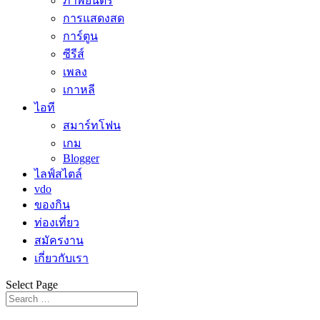
ภาพยนตร์
การแสดงสด
การ์ตูน
ซีรีส์
เพลง
เกาหลี
ไอที
สมาร์ทโฟน
เกม
Blogger
ไลฟ์สไตล์
vdo
ของกิน
ท่องเที่ยว
สมัครงาน
เกี่ยวกับเรา
Select Page