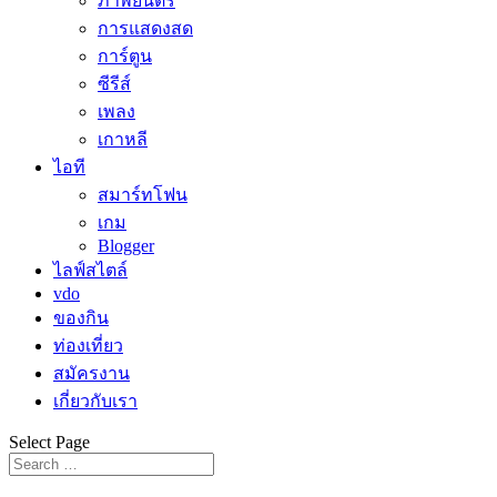
ภาพยนตร์
การแสดงสด
การ์ตูน
ซีรีส์
เพลง
เกาหลี
ไอที
สมาร์ทโฟน
เกม
Blogger
ไลฟ์สไตล์
vdo
ของกิน
ท่องเที่ยว
สมัครงาน
เกี่ยวกับเรา
Select Page