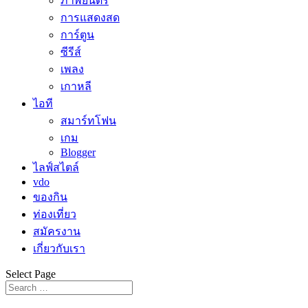
ภาพยนตร์
การแสดงสด
การ์ตูน
ซีรีส์
เพลง
เกาหลี
ไอที
สมาร์ทโฟน
เกม
Blogger
ไลฟ์สไตล์
vdo
ของกิน
ท่องเที่ยว
สมัครงาน
เกี่ยวกับเรา
Select Page