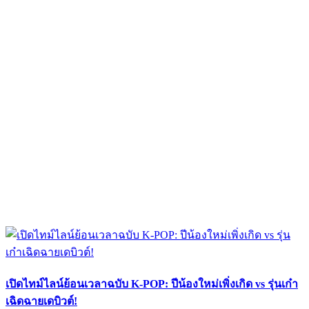
เปิดไทม์ไลน์ย้อนเวลาฉบับ K-POP: ปีน้องใหม่เพิ่งเกิด vs รุ่นเก๋า
เฉิดฉายเดบิวต์!