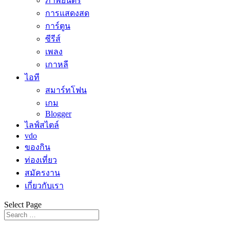
ภาพยนตร์
การแสดงสด
การ์ตูน
ซีรีส์
เพลง
เกาหลี
ไอที
สมาร์ทโฟน
เกม
Blogger
ไลฟ์สไตล์
vdo
ของกิน
ท่องเที่ยว
สมัครงาน
เกี่ยวกับเรา
Select Page