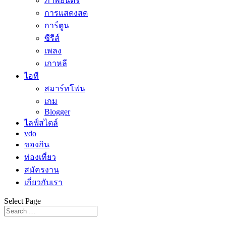
ภาพยนตร์
การแสดงสด
การ์ตูน
ซีรีส์
เพลง
เกาหลี
ไอที
สมาร์ทโฟน
เกม
Blogger
ไลฟ์สไตล์
vdo
ของกิน
ท่องเที่ยว
สมัครงาน
เกี่ยวกับเรา
Select Page