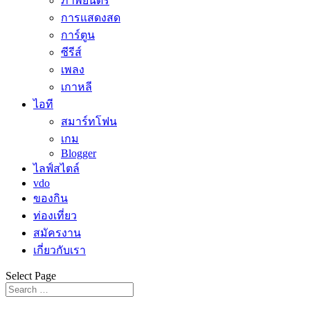
ภาพยนตร์
การแสดงสด
การ์ตูน
ซีรีส์
เพลง
เกาหลี
ไอที
สมาร์ทโฟน
เกม
Blogger
ไลฟ์สไตล์
vdo
ของกิน
ท่องเที่ยว
สมัครงาน
เกี่ยวกับเรา
Select Page