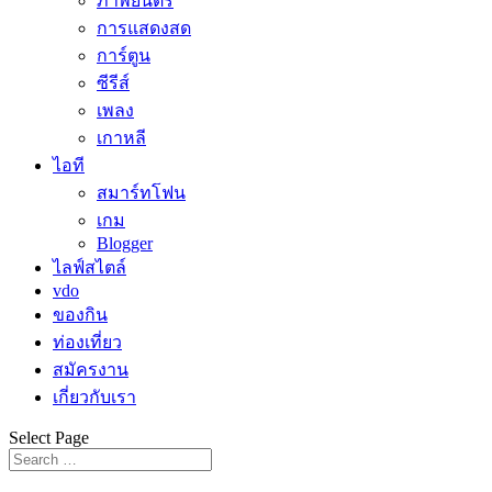
ภาพยนตร์
การแสดงสด
การ์ตูน
ซีรีส์
เพลง
เกาหลี
ไอที
สมาร์ทโฟน
เกม
Blogger
ไลฟ์สไตล์
vdo
ของกิน
ท่องเที่ยว
สมัครงาน
เกี่ยวกับเรา
Select Page