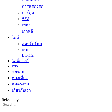
ภาพยนตร์
การแสดงสด
การ์ตูน
ซีรีส์
เพลง
เกาหลี
ไอที
สมาร์ทโฟน
เกม
Blogger
ไลฟ์สไตล์
vdo
ของกิน
ท่องเที่ยว
สมัครงาน
เกี่ยวกับเรา
Select Page