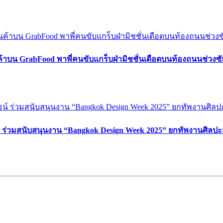
ค้าบน GrabFood พาพี่คนขับแกร็บฝ่ามิชชั่นเดือดบนท้องถนนช่วง
์ ร่วมสนับสนุนงาน “Bangkok Design Week 2025” ยกทัพงานศิลปะ