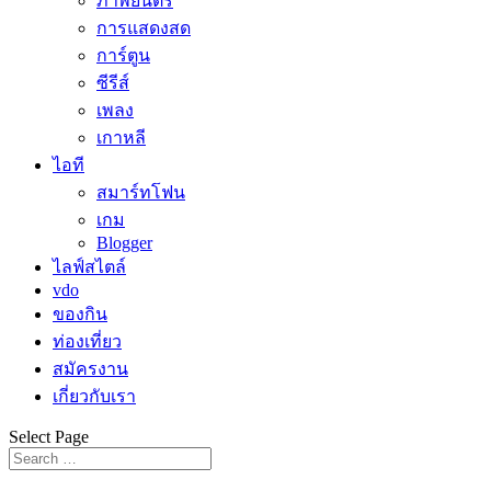
ภาพยนตร์
การแสดงสด
การ์ตูน
ซีรีส์
เพลง
เกาหลี
ไอที
สมาร์ทโฟน
เกม
Blogger
ไลฟ์สไตล์
vdo
ของกิน
ท่องเที่ยว
สมัครงาน
เกี่ยวกับเรา
Select Page