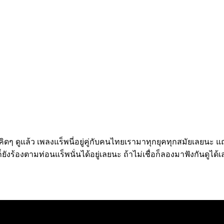
ๆ ดูแล้ว เพลงแร็พนี่อยู่คู่กับคนไทยเรามาทุกยุคทุกสมัยเลยนะ แถ
ังร้องตามท่อนแร็พนั่นได้อยู่เลยนะ ถ้าไม่เชื่อก็ลองมาฟังกันดูได้เ