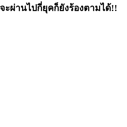
ผ่านไปกี่ยุคก็ยังร้องตามได้!!