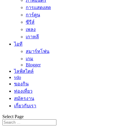
ภาพยนตร์
การแสดงสด
การ์ตูน
ซีรีส์
เพลง
เกาหลี
ไอที
สมาร์ทโฟน
เกม
Blogger
ไลฟ์สไตล์
vdo
ของกิน
ท่องเที่ยว
สมัครงาน
เกี่ยวกับเรา
Select Page