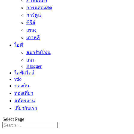
ภาพยนตร์
การแสดงสด
การ์ตูน
ซีรีส์
เพลง
เกาหลี
ไอที
สมาร์ทโฟน
เกม
Blogger
ไลฟ์สไตล์
vdo
ของกิน
ท่องเที่ยว
สมัครงาน
เกี่ยวกับเรา
Select Page