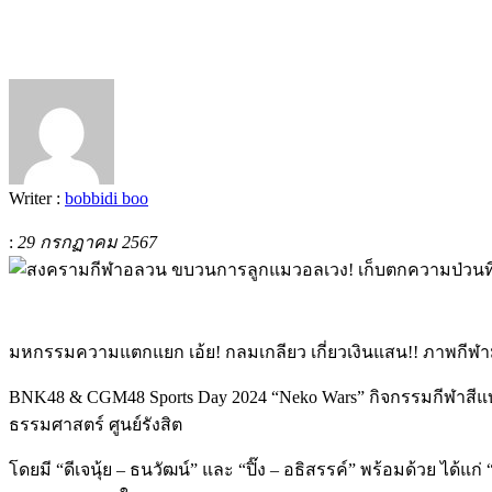
Writer :
bobbidi boo
:
29 กรกฏาคม 2567
มหกรรมความแตกแยก เอ้ย
!
กลมเกลียว เกี่ยวเงินแสน
!!
ภาพกีฬามั
BNK48 & CGM48 Sports Day 2024 “Neko Wars”
กิจกรรมกีฬาสีแ
ธรรมศาสตร์ ศูนย์รังสิต
โดยมี
“
ดีเจนุ้ย
–
ธนวัฒน์
”
และ
“
ปิ๊ง
–
อธิสรรค์
”
พร้อมด้วย ได้แก่