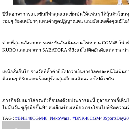
ปีนี้นอกจาการแข่งขันกีฬาสุดแสนเข้มข้นให้แฟนๆ ได้ลุ้นตัวโยนทุ
รอบๆ ร้องเหมียวๆ แทนคำพูดปฏิญาณตน แถมยังแต่งตั้งคุณฌิไฮนิน
ท้ายที่สุด หลังจากการแข่งขันอันเนิ่นนาน ไข่หวาน
CGM48
ก็นำ
KURO
และแมวเทา
SABATORA
ที่ถึงแม้ไม่ติดอันดับแต่ความน่
เหนือสิ่งอื่นใด รางวัลที่ล้ำค่ายิ่งไปกว่าเงินรางวัลคงจะหนีไม่พ้น
มีแฟนๆ ที่รักและพร้อมกู่ร้องสุดเสียงเฉลิมฉลองไปด้วยกัน
ภารกิจจับแมวใส่กระด้งก็จบลงด้วยประการฉะนี้ ดูจากภาพก็เห็นได้
ไม่มีหวั่น ชูอุ้งมือขึ้นฟ้า ส่งเสียงร้องเหมียว กระโจนไปพิชิตค
TAG :
#BNK48CGM48_NekoWars
,
#BNK48CGM48SportsDay20