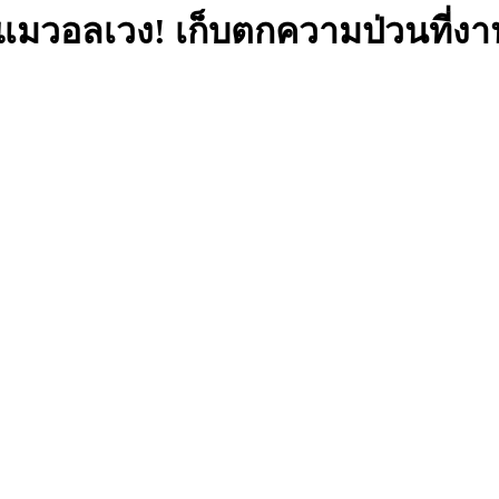
มวอลเวง! เก็บตกความป่วนที่ง