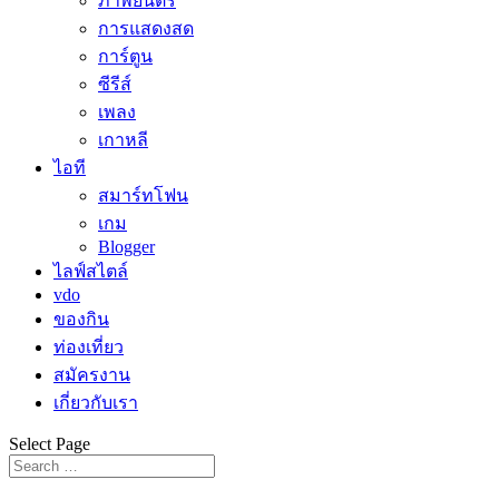
ภาพยนตร์
การแสดงสด
การ์ตูน
ซีรีส์
เพลง
เกาหลี
ไอที
สมาร์ทโฟน
เกม
Blogger
ไลฟ์สไตล์
vdo
ของกิน
ท่องเที่ยว
สมัครงาน
เกี่ยวกับเรา
Select Page