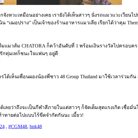
กจังหวะเหมือนอย่างเคย เรายังได้เห็นสาวๆ นั่งรถแมวแวะเวียนไปทั
 “เฌอปราง” เป็นเจ้าของร้านอาหารแมวเลีย เรียกได้ว่าคุม Theme
ทีมแมวส้ม
CHATORA
ก็คว้าอันดับที่
1
พร้อมเงินรางวัลไปครอบครอ
ารักทุ่มเทก็ชนะใจแฟนๆ อยู่ดี
การได้เห็นเพื่อนผองน้องพี่ชาว
48 Group Thailand
มาใช้เวลาร่วมกัน ส
เลยว่าถึงจะเป็นกีฬาสีภายในแต่สาวๆ ก็จัดเต็มสุดแรงเกิด เชื่อมั
วามท้าทายต่อไปแบบไร้ขีดจำกัดกันนะ
เมี้ยว
!
24
,
#CGM48​
,
bnk48