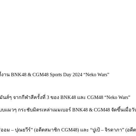
นส์ๆ จากกีฬาสีครั้งที่
3
ของ
BNK48
และ
CGM48 “Neko Wars”
บบแมวๆ กระชับมิตรเหล่าเมมเบอร์
BNK48 & CGM48
จัดขึ้นเมื่อวัน
“
ออม
–
ปุณยวีร์
” (
อดีตสมาชิก
CGM48)
และ
“
ปูเป้
–
จิรดาภา
” (
อดี