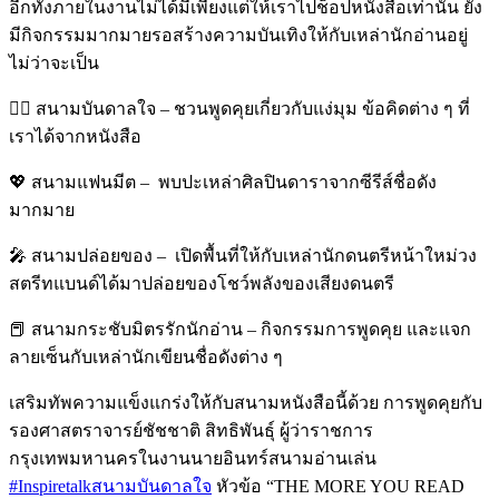
อีกทั้งภายในงานไม่ได้มีเพียงแต่ให้เราไปช็อปหนังสือเท่านั้น ยัง
มีกิจกรรมมากมายรอสร้างความบันเทิงให้กับเหล่านักอ่านอยู่
ไม่ว่าจะเป็น
✍🏻 สนามบันดาลใจ – ชวนพูดคุยเกี่ยวกับแง่มุม ข้อคิดต่าง ๆ ที่
เราได้จากหนังสือ
💖 สนามแฟนมีต –
พบปะเหล่าศิลปินดาราจากซีรีส์ชื่อดัง
มากมาย
🎤 สนามปล่อยของ –
เปิดพื้นที่ให้กับเหล่านักดนตรีหน้าใหม่วง
สตรีทแบนด์ได้มาปล่อยของโชว์พลังของเสียงดนตรี
📕 สนามกระชับมิตรรักนักอ่าน – กิจกรรมการพูดคุย และแจก
ลายเซ็นกับเหล่านักเขียนชื่อดังต่าง ๆ
เสริมทัพความแข็งแกร่งให้กับสนามหนังสือนี้ด้วย การพูดคุยกับ
รองศาสตราจารย์ชัชชาติ สิทธิพันธุ์ ผู้ว่าราชการ
กรุงเทพมหานครในงานนายอินทร์สนามอ่านเล่น
#Inspiretalkสนามบันดาลใจ
หัวข้อ “THE MORE YOU READ