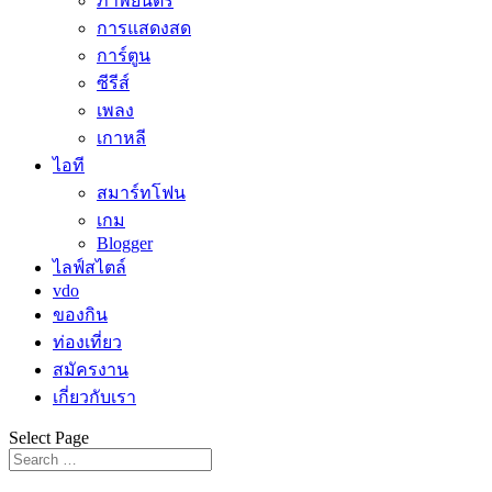
ภาพยนตร์
การแสดงสด
การ์ตูน
ซีรีส์
เพลง
เกาหลี
ไอที
สมาร์ทโฟน
เกม
Blogger
ไลฟ์สไตล์
vdo
ของกิน
ท่องเที่ยว
สมัครงาน
เกี่ยวกับเรา
Select Page