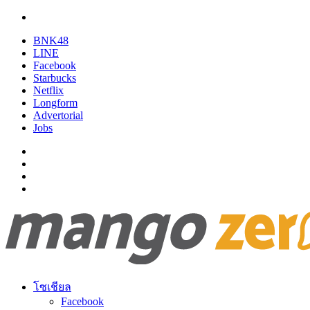
BNK48
LINE
Facebook
Starbucks
Netflix
Longform
Advertorial
Jobs
โซเชียล
Facebook