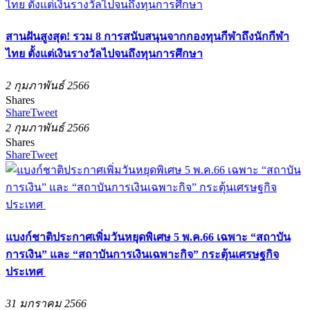
สานฝันสูงสุด! รวม 8 การสนับสนุนจากกองทุนกีฬาถึงนักกีฬา
ไทย ตั้งแต่เงินรางวัลไปจนถึงทุนการศึกษา
2 กุมภาพันธ์ 2566
Shares
Share
Tweet
2 กุมภาพันธ์ 2566
Shares
Share
Tweet
แบงก์ชาติประกาศเพิ่มวันหยุดพิเศษ 5 พ.ค.66 เฉพาะ “สถาบัน
การเงิน” และ “สถาบันการเงินเฉพาะกิจ” กระตุ้นเศรษฐกิจ
ประเทศ
31 มกราคม 2566