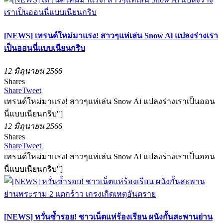
[NEWS] เทรนด์ใหม่มาแรง! สาวๆแห่เล่น Snow Ai แปลงร่างเรา
เป็นออนนี่แบบเนียนกริบ
12 มิถุนายน 2566
Shares
Share
Tweet
เทรนด์ใหม่มาแรง! สาวๆแห่เล่น Snow Ai แปลงร่างเราเป็นออน
นี่แบบเนียนกริบ"]
12 มิถุนายน 2566
Shares
Share
Tweet
เทรนด์ใหม่มาแรง! สาวๆแห่เล่น Snow Ai แปลงร่างเราเป็นออน
นี่แบบเนียนกริบ"]
[NEWS] หวั่นซ้ำรอย! ชาวเน็ตแห่ร้องเรียน ผนังกั้นสะพานย่าน