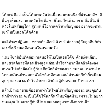
โค้ชเช ถือว่าเป็นโค้ชเทควันโดเนื้อหอมคนหนึ่ง ที่ผ่านมามีชาติ
อื่นๆ เห็นผลงานเทควันโด ทีมชาติไทย ไต่เต้ามาจากทีมที่ไม่มี
หวังในเหรียญใดๆ สู่ทีมที่มีโอกาสคว้าเหรียญทอง อยากจะชวน
เขาไปเป็นเฮดโค้ชด้วย
แต่โค้ชเชปฏิเสธ…พราะถ้าเลือกได้ เขาไม่อยากสู้กับลูกศิษย์ตัว
เอง ที่เปรียบเสมือนคนในครอบครัว
“เคยมีชาติอื่นติดต่อมาเสนอให้ไปเป็นเฮดโค้ช ด้วยเงินเดือน
และสวัสดิการที่ค่อนข้างสูง แต่ผมทำใจลำบากที่สุดถ้าต้องลง
สนามไปแล้วต้องไปสู้กับอดีตนักกีฬาของเรา สมาคมเทควันโด
ไทยเหมือนบ้าน สตาฟโค้ชก็เหมือนพ่อแม่ ส่วนนักกีฬาก็เหมือน
ลูกๆ ของผม ผมทำใจลำบาก ถ้าต้องสู้กับครอบครัวของเรา
แล้วเป้าหมายผมคืออยากทำให้ไทยได้เหรียญทอง ผมเลยคุยกับ
นักกีฬาว่า ผมจะเป็นโค้ชให้นักกีฬาไทยที่สุดท้าย เพราะไม่อยาก
ชนะคุณ ไม่อยากสู้กับที่ไทย ผมเลยอยู่มาจนถึงทุกวันนี้”