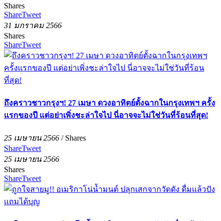
Shares
Share
Tweet
31 มกราคม 2566
Shares
Share
Tweet
ถึงคราวชาวกรุงฯ! 27 เมษา ดวงอาทิตย์ตั้งฉากในกรุงเทพฯ ครั้ง
แรกของปี แต่อย่าเพิ่งชะล่าใจไป นี่อาจจะไม่ใช่วันที่ร้อนที่สุด!
25 เมษายน 2566
/
Shares
Share
Tweet
25 เมษายน 2566
Shares
Share
Tweet