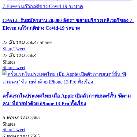
CPALL รับสมัครงาน 20,000 อัตรา ขยายบริการเดลิเวอรี่ของ 7-
Eleven แก้วิกฤติช่วง Covid-19 ระบาด
22 มีนาคม 2563
/
Shares
Share
Tweet
22 มีนาคม 2563
Shares
Share
Tweet
ครั้งแรกในประเทศไทย เมื่อ Apple เปิดตัวภาพยนตร์สั้น ‘ผีตาม
คน’ ที่ถ่ายทำด้วย iPhone 13 Pro ทั้งเรื่อง
6 พฤษภาคม 2565
Shares
Share
Tweet
6 พฤษภาคม 2565