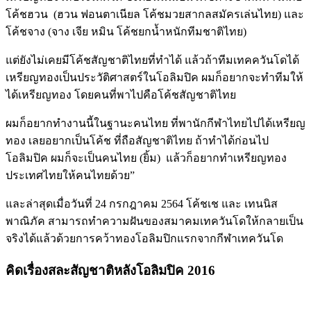
โค้ชฮวน (ฮวน ฟอนตาเนียล โค้ชมวยสากลสมัครเล่นไทย) และ
โค้ชจาง (จาง เจีย หมิน โค้ชยกน้ำหนักทีมชาติไทย)
แต่ยังไม่เคยมีโค้ชสัญชาติไทยที่ทำได้ แล้วถ้าทีมเทคควันโดได้
เหรียญทองเป็นประวัติศาสตร์ในโอลิมปิค ผมก็อยากจะทำทีมให้
ได้เหรียญทอง โดยคนที่พาไปคือโค้ชสัญชาติไทย
ผมก็อยากทำงานนี้ในฐานะคนไทย ที่พานักกีฬาไทยไปได้เหรียญ
ทอง เลยอยากเป็นโค้ช ที่ถือสัญชาติไทย ถ้าทำได้ก่อนไป
โอลิมปิค ผมก็จะเป็นคนไทย (ยิ้ม) แล้วก็อยากทำเหรียญทอง
ประเทศไทยให้คนไทยด้วย”
และล่าสุดเมื่อวันที่ 24 กรกฎาคม 2564 โค้ชเช และ เทนนิส
พาณิภัค สามารถทำความฝันของสมาคมเทควันโดให้กลายเป็น
จริงได้แล้วด้วยการคว้าทองโอลิมปิกแรกจากกีฬาเทควันโด
คิดเรื่องสละสัญชาติหลังโอลิมปิค 2016