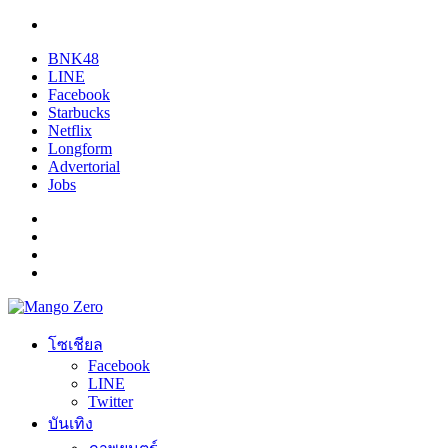
BNK48
LINE
Facebook
Starbucks
Netflix
Longform
Advertorial
Jobs
โซเชียล
Facebook
LINE
Twitter
บันเทิง