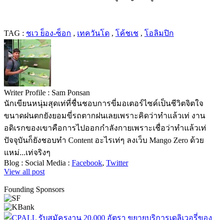
TAG :
ชเว ย็อง-ซ็อก
,
เทควันโด
,
โค้ชเช
,
โอลิมปิก
Writer Profile :
Sam Ponsan
นักเขียนหนุ่มสุดเท่ที่ชื่นชอบการขี่มอเตอร์ไซค์เป็นชีวิตจิตใจ
ขนาดฝนตกยังยอมขี่รถตากฝนเลยเพราะคิดว่าทำแล้วเท่ งาน
อดิเรกของเขาคือการไปออกกำลังกายเพราะเชื่อว่าทำแล้วเท่
ปัจจุบันก็ยังชอบทำ Content อะไรเท่ๆ ลงเว็บ Mango Zero ด้วย
แหม่...เท่จริงๆ
Blog :
Social Media :
Facebook
,
Twitter
View all post
Founding Sponsors