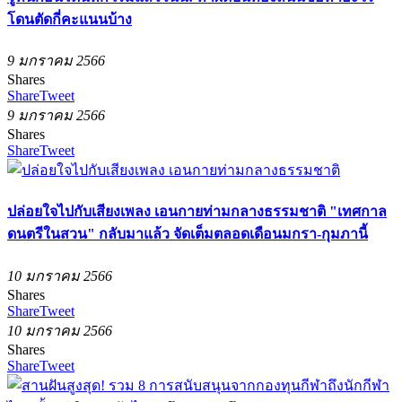
โดนตัดกี่คะแนนบ้าง
9 มกราคม 2566
Shares
Share
Tweet
9 มกราคม 2566
Shares
Share
Tweet
ปล่อยใจไปกับเสียงเพลง เอนกายท่ามกลางธรรมชาติ "เทศกาล
ดนตรีในสวน" กลับมาแล้ว จัดเต็มตลอดเดือนมกรา-กุมภานี้
10 มกราคม 2566
Shares
Share
Tweet
10 มกราคม 2566
Shares
Share
Tweet