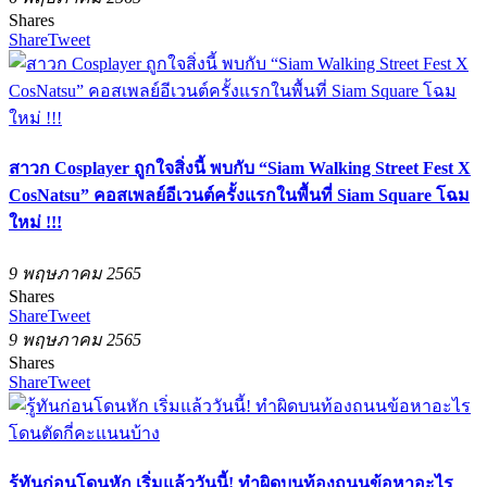
Shares
Share
Tweet
สาวก Cosplayer ถูกใจสิ่งนี้ พบกับ “Siam Walking Street Fest X
CosNatsu” คอสเพลย์อีเวนต์ครั้งแรกในพื้นที่ Siam Square โฉม
ใหม่ !!!
9 พฤษภาคม 2565
Shares
Share
Tweet
9 พฤษภาคม 2565
Shares
Share
Tweet
รู้ทันก่อนโดนหัก เริ่มแล้ววันนี้! ทำผิดบนท้องถนนข้อหาอะไร