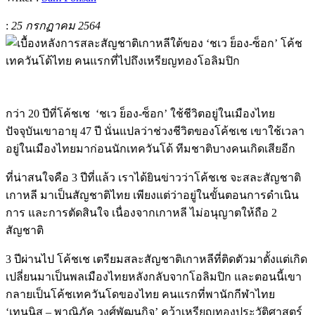
:
25 กรกฏาคม 2564
กว่า 20 ปีที่โค้ชเช ‘ชเว ย็อง-ซ็อก’ ใช้ชีวิตอยู่ในเมืองไทย
ปัจจุบันเขาอายุ 47 ปี นั่นแปลว่าช่วงชีวิตของโค้ชเช เขาใช้เวลา
อยู่ในเมืองไทยมาก่อนนักเทควันโด้ ทีมชาติบางคนเกิดเสียอีก
ที่น่าสนใจคือ 3 ปีที่แล้ว เราได้ยินข่าวว่าโค้ชเช จะสละสัญชาติ
เกาหลี มาเป็นสัญชาติไทย เพียงแต่ว่าอยู่ในขั้นตอนการดำเนิน
การ และการตัดสินใจ เนื่องจากเกาหลี ไม่อนุญาตให้ถือ 2
สัญชาติ
3 ปีผ่านไป โค้ชเช เตรียมสละสัญชาติเกาหลีที่ติดตัวมาตั้งแต่เกิด
เปลี่ยนมาเป็นพลเมืองไทยหลังกลับจากโอลิมปิก และตอนนี้เขา
กลายเป็นโค้ชเทควันโดของไทย คนแรกที่พานักกีฬาไทย
‘เทนนิส – พาณิภัค วงศ์พัฒนกิจ’ คว้าเหรียญทองประวัติศาสตร์