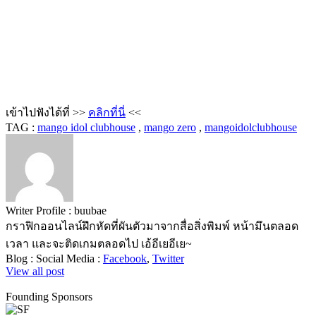
เข้าไปฟังได้ที่ >>
คลิกที่นี่
<<
TAG :
mango idol clubhouse
,
mango zero
,
mangoidolclubhouse
Writer Profile :
buubae
กราฟิกออนไลน์ฝึกหัดที่ผันตัวมาจากสื่อสิ่งพิมพ์ หน้ามึนตลอด
เวลา และจะติดเกมตลอดไป เอ้อีเยอีเย~
Blog :
Social Media :
Facebook
,
Twitter
View all post
Founding Sponsors