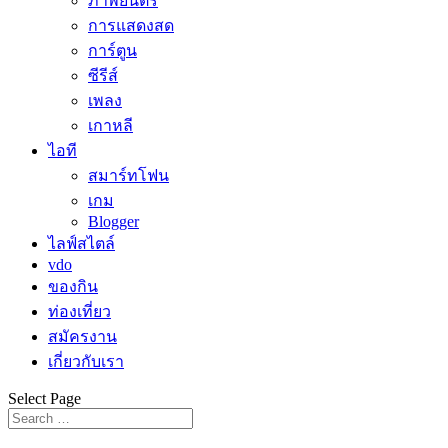
ภาพยนตร์
การแสดงสด
การ์ตูน
ซีรีส์
เพลง
เกาหลี
ไอที
สมาร์ทโฟน
เกม
Blogger
ไลฟ์สไตล์
vdo
ของกิน
ท่องเที่ยว
สมัครงาน
เกี่ยวกับเรา
Select Page