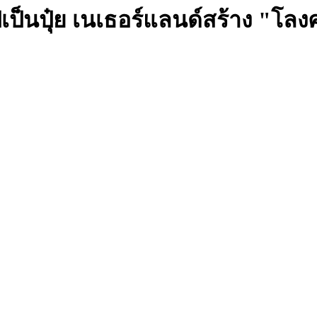
็นปุ๋ย เนเธอร์แลนด์สร้าง "โลงศ