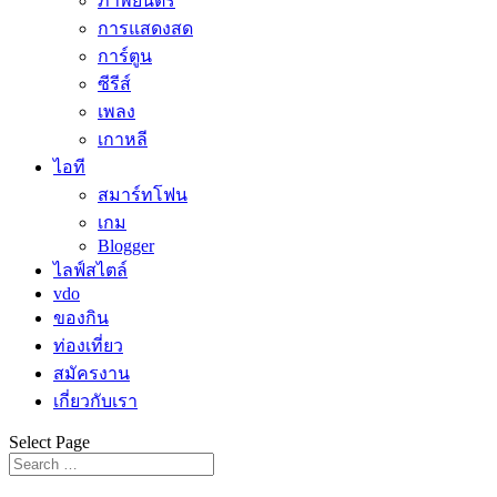
ภาพยนตร์
การแสดงสด
การ์ตูน
ซีรีส์
เพลง
เกาหลี
ไอที
สมาร์ทโฟน
เกม
Blogger
ไลฟ์สไตล์
vdo
ของกิน
ท่องเที่ยว
สมัครงาน
เกี่ยวกับเรา
Select Page