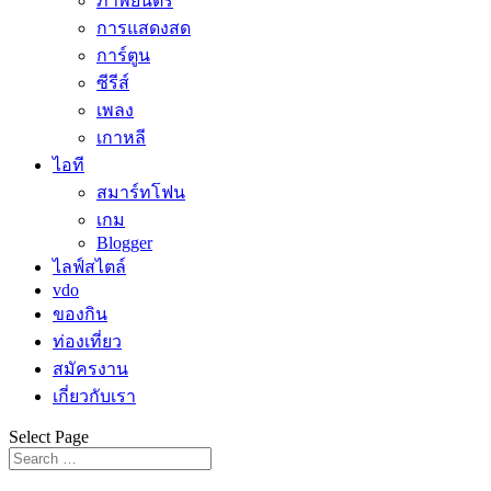
ภาพยนตร์
การแสดงสด
การ์ตูน
ซีรีส์
เพลง
เกาหลี
ไอที
สมาร์ทโฟน
เกม
Blogger
ไลฟ์สไตล์
vdo
ของกิน
ท่องเที่ยว
สมัครงาน
เกี่ยวกับเรา
Select Page