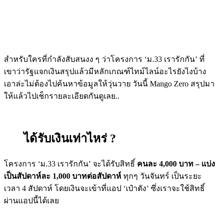
สำหรับใครที่กำลังสับสนงง ๆ ว่าโครงการ
‘
ม
.33
เรารักกัน
’ ที่
เขาว่ารัฐแจกเงิน
สรุปแล้วมีหลักเกณฑ์ไทม์ไลน์อะไรยังไงบ้าง
เอาล่ะไม่ต้องไปค้นหาข้อมูลให้วุ่นวาย
วันนี้
Mango Zero สรุปมา
ให้แล้วไปเช็กรายละเอียดกันดูเลย..
ได้รับเงินเท่าไหร่
?
โครงการ
‘
ม
.33
เรารักกัน
’
จะได้รับสิทธิ์
คนละ
4,000
บาท
–
แบ่ง
เป็นสัปดาห์ละ
1,000
บาทต่อสัปดาห์
ทุกๆ วันจันทร์ เป็นระยะ
เวลา
4
สัปดาห์ โดยเงินจะเข้าที่แอป
‘
เป๋าตัง
’
ซึ่งเราจะใช้สิทธิ์
ผ่านแอปนี้ได้เลย