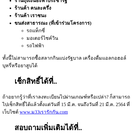
ร้านถุงเงินธงฟ้าประชารัฐ
ร้านค้า คนละครึ่ง
ร้านค้า เราชนะ
ขนส่งสาธารณะ
(
ที่เข้าร่วมโครงการ
)
รถแท็กซี่
มอเตอร์ไซค์วิน
รถไฟฟ้า
ทั้งนี้ไม่สามารถซื้อสลากกินแบ่งรัฐบาล เครื่องดื่มแอลกอฮอล์
บุหรี่หรือยาสูบได้
เช็กสิทธิ์ได้ที่
..
ถ้าอยากรู้ว่าที่เราลงทะเบียนไปผ่านเกณฑ์หรือเปล่า
?
ก็สามารถ
ไปเช็กสิทธิ์ได้แล้วตั้งแต่วันที่
15
มี
.
ค
.
จนถึงวันที่
21
มี
.
ค
. 2564
ที่
เว็บไซต์
www.
ม
33
เรารักกัน
.com
สอบถามเพิ่มเติมได้ที่
..