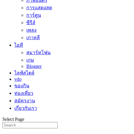
ภาพยนตร์
การแสดงสด
การ์ตูน
ซีรีส์
เพลง
เกาหลี
ไอที
สมาร์ทโฟน
เกม
Blogger
ไลฟ์สไตล์
vdo
ของกิน
ท่องเที่ยว
สมัครงาน
เกี่ยวกับเรา
Select Page