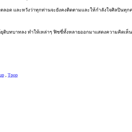
ยตลอด และหวังว่าทุกท่านจะยังคงติดตามและให้กำลังใจศิลปินทุก
Y” ได้ยุติบทบาทลง ทำให้เหล่าๆ ฟิซซี่ทั้งหลายออกมาแสดงความคิดเห
up
,
Tpop