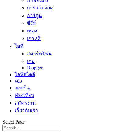
ภาพยนตร์
การแสดงสด
การ์ตูน
ซีรีส์
เพลง
เกาหลี
ไอที
สมาร์ทโฟน
เกม
Blogger
ไลฟ์สไตล์
vdo
ของกิน
ท่องเที่ยว
สมัครงาน
เกี่ยวกับเรา
Select Page