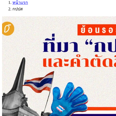
หน้าแรก
กปปส