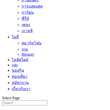
ภาพยนตร์
การแสดงสด
การ์ตูน
ซีรีส์
เพลง
เกาหลี
ไอที
สมาร์ทโฟน
เกม
Blogger
ไลฟ์สไตล์
vdo
ของกิน
ท่องเที่ยว
สมัครงาน
เกี่ยวกับเรา
Select Page