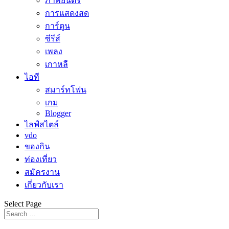
ภาพยนตร์
การแสดงสด
การ์ตูน
ซีรีส์
เพลง
เกาหลี
ไอที
สมาร์ทโฟน
เกม
Blogger
ไลฟ์สไตล์
vdo
ของกิน
ท่องเที่ยว
สมัครงาน
เกี่ยวกับเรา
Select Page