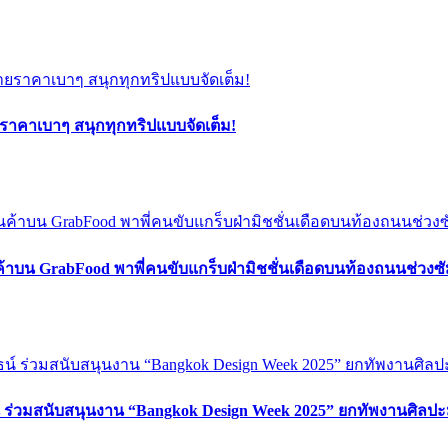
ยราคาเบาๆ สนุกทุกทริปแบบจัดเต็ม!
ค้าบน GrabFood พาพี่คนขับแกร็บฝ่ามิชชั่นเดือดบนท้องถนนช่วง
์ ร่วมสนับสนุนงาน “Bangkok Design Week 2025” ยกทัพงานศิลปะ