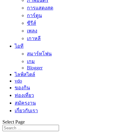
ภาพยนตร์
การแสดงสด
การ์ตูน
ซีรีส์
เพลง
เกาหลี
ไอที
สมาร์ทโฟน
เกม
Blogger
ไลฟ์สไตล์
vdo
ของกิน
ท่องเที่ยว
สมัครงาน
เกี่ยวกับเรา
Select Page