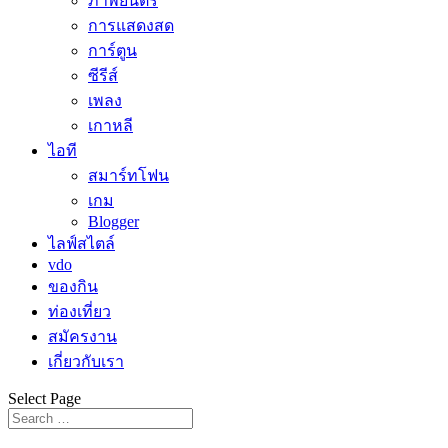
ภาพยนตร์
การแสดงสด
การ์ตูน
ซีรีส์
เพลง
เกาหลี
ไอที
สมาร์ทโฟน
เกม
Blogger
ไลฟ์สไตล์
vdo
ของกิน
ท่องเที่ยว
สมัครงาน
เกี่ยวกับเรา
Select Page