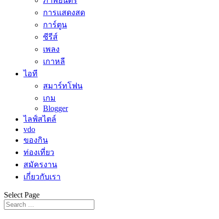
ภาพยนตร์
การแสดงสด
การ์ตูน
ซีรีส์
เพลง
เกาหลี
ไอที
สมาร์ทโฟน
เกม
Blogger
ไลฟ์สไตล์
vdo
ของกิน
ท่องเที่ยว
สมัครงาน
เกี่ยวกับเรา
Select Page