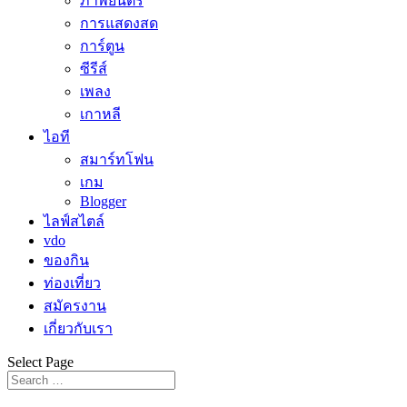
ภาพยนตร์
การแสดงสด
การ์ตูน
ซีรีส์
เพลง
เกาหลี
ไอที
สมาร์ทโฟน
เกม
Blogger
ไลฟ์สไตล์
vdo
ของกิน
ท่องเที่ยว
สมัครงาน
เกี่ยวกับเรา
Select Page