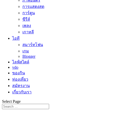
ภาพยนตร์
การแสดงสด
การ์ตูน
ซีรีส์
เพลง
เกาหลี
ไอที
สมาร์ทโฟน
เกม
Blogger
ไลฟ์สไตล์
vdo
ของกิน
ท่องเที่ยว
สมัครงาน
เกี่ยวกับเรา
Select Page