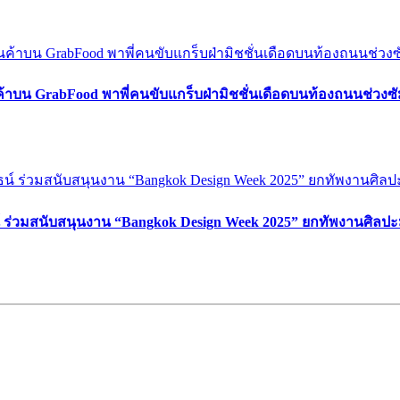
ค้าบน GrabFood พาพี่คนขับแกร็บฝ่ามิชชั่นเดือดบนท้องถนนช่วง
์ ร่วมสนับสนุนงาน “Bangkok Design Week 2025” ยกทัพงานศิลปะ