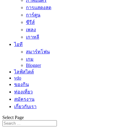
ภาพยนตร์
การแสดงสด
การ์ตูน
ซีรีส์
เพลง
เกาหลี
ไอที
สมาร์ทโฟน
เกม
Blogger
ไลฟ์สไตล์
vdo
ของกิน
ท่องเที่ยว
สมัครงาน
เกี่ยวกับเรา
Select Page