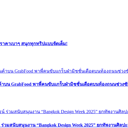
ยราคาเบาๆ สนุกทุกทริปแบบจัดเต็ม!
ค้าบน GrabFood พาพี่คนขับแกร็บฝ่ามิชชั่นเดือดบนท้องถนนช่วง
์ ร่วมสนับสนุนงาน “Bangkok Design Week 2025” ยกทัพงานศิลปะ