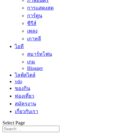
ภาพยนตร์
การแสดงสด
การ์ตูน
ซีรีส์
เพลง
เกาหลี
ไอที
สมาร์ทโฟน
เกม
Blogger
ไลฟ์สไตล์
vdo
ของกิน
ท่องเที่ยว
สมัครงาน
เกี่ยวกับเรา
Select Page