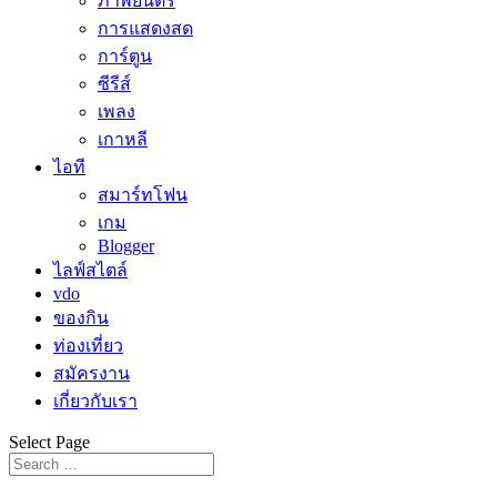
ภาพยนตร์
การแสดงสด
การ์ตูน
ซีรีส์
เพลง
เกาหลี
ไอที
สมาร์ทโฟน
เกม
Blogger
ไลฟ์สไตล์
vdo
ของกิน
ท่องเที่ยว
สมัครงาน
เกี่ยวกับเรา
Select Page