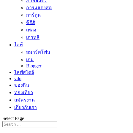
ภาพยนตร์
การแสดงสด
การ์ตูน
ซีรีส์
เพลง
เกาหลี
ไอที
สมาร์ทโฟน
เกม
Blogger
ไลฟ์สไตล์
vdo
ของกิน
ท่องเที่ยว
สมัครงาน
เกี่ยวกับเรา
Select Page