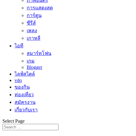
ภาพยนตร์
การแสดงสด
การ์ตูน
ซีรีส์
เพลง
เกาหลี
ไอที
สมาร์ทโฟน
เกม
Blogger
ไลฟ์สไตล์
vdo
ของกิน
ท่องเที่ยว
สมัครงาน
เกี่ยวกับเรา
Select Page